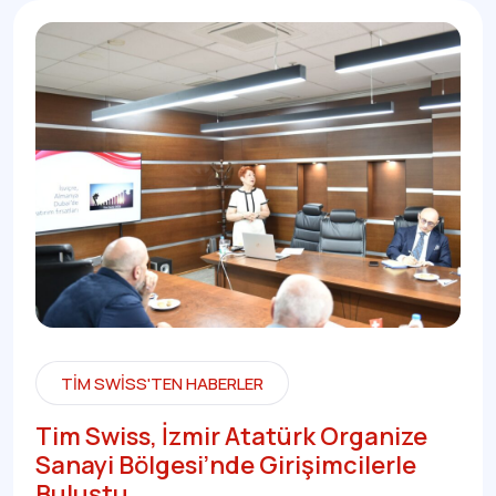
TIM SWISS'TEN HABERLER
Tim Swiss, İzmir Atatürk Organize
Sanayi Bölgesi’nde Girişimcilerle
Buluştu