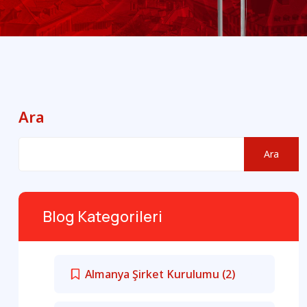
Ara
Ara
Blog Kategorileri
Almanya Şirket Kurulumu
(2)