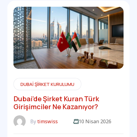
DUBAI ŞIRKET KURULUMU
Dubai’de Şirket Kuran Türk
Girişimciler Ne Kazanıyor?
By
timswiss
10 Nisan 2026