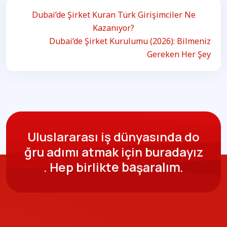
Dubai’de Şirket Kuran Türk Girişimciler Ne
Kazanıyor?
Dubai’de Şirket Kurulumu (2026): Bilmeniz
Gereken Her Şey
U
l
u
s
l
a
r
a
r
a
s
ı
i
ş
d
ü
n
y
a
s
ı
n
d
a
d
o
ğ
r
u
a
d
ı
m
ı
a
t
m
a
k
i
ç
i
n
b
u
r
a
d
a
y
ı
z
.
H
e
p
b
i
r
l
i
k
t
e
b
a
ş
a
r
a
l
ı
m
.