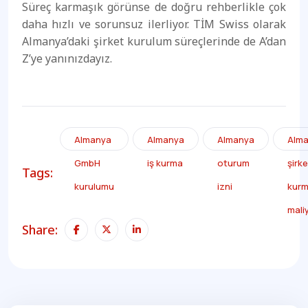
Süreç karmaşık görünse de doğru rehberlikle çok
daha hızlı ve sorunsuz ilerliyor. TİM Swiss olarak
Almanya’daki şirket kurulum süreçlerinde de A’dan
Z’ye yanınızdayız.
Almanya
Almanya
Almanya
Alm
GmbH
iş kurma
oturum
şirke
Tags:
kurulumu
izni
kur
mali
Share: