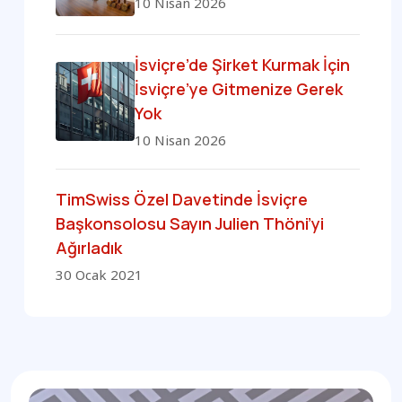
10 Nisan 2026
İsviçre’de Şirket Kurmak İçin
İsviçre’ye Gitmenize Gerek
Yok
10 Nisan 2026
TimSwiss Özel Davetinde İsviçre
Başkonsolosu Sayın Julien Thöni’yi
Ağırladık
30 Ocak 2021