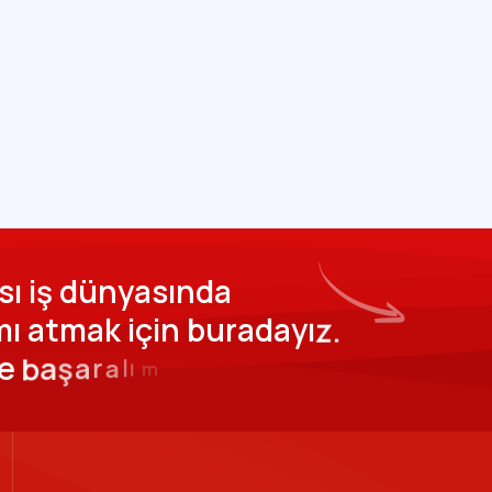
s
ı
i
ş
d
ü
n
y
a
s
ı
n
d
a
m
ı
a
t
m
a
k
i
ç
i
n
b
u
r
a
d
a
y
ı
z
.
e
b
a
ş
a
r
a
l
ı
m
.