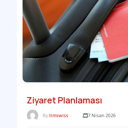
Ziyaret Planlaması
By
timswiss
7 Nisan 2026