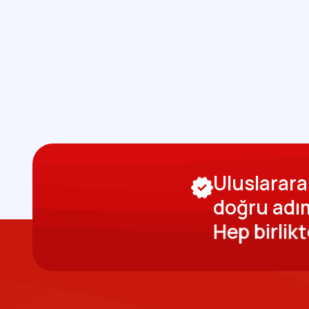
U
l
u
s
l
a
r
a
r
a
d
o
ğ
r
u
a
d
ı
H
e
p
b
i
r
l
i
k
t