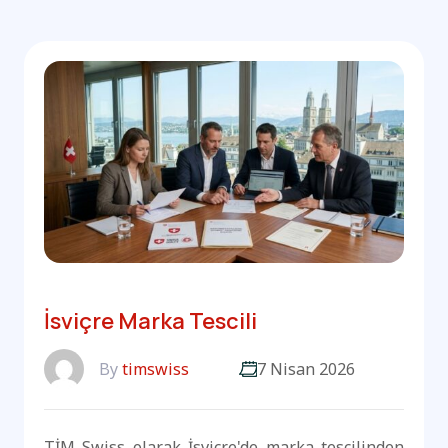
İsviçre Marka Tescili
By
timswiss
7 Nisan 2026
TİM Swiss olarak İsviçre'de marka tescilinden