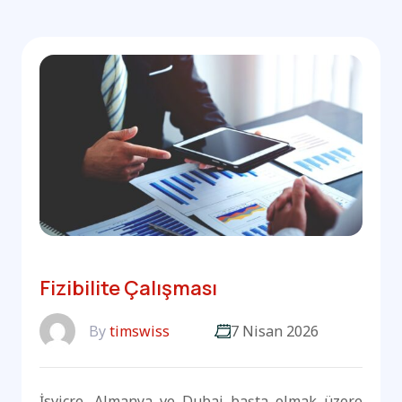
Fizibilite Çalışması
By
timswiss
7 Nisan 2026
İsviçre, Almanya ve Dubai başta olmak üzere