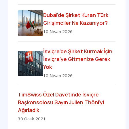
Dubai’de Şirket Kuran Türk
Girişimciler Ne Kazanıyor?
10 Nisan 2026
İsviçre’de Şirket Kurmak İçin
İsviçre’ye Gitmenize Gerek
Yok
10 Nisan 2026
TimSwiss Özel Davetinde İsviçre
Başkonsolosu Sayın Julien Thöni’yi
Ağırladık
30 Ocak 2021