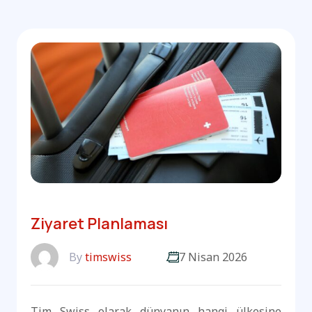
Ziyaret Planlaması
By
timswiss
7 Nisan 2026
Tim Swiss olarak dünyanın hangi ülkesine