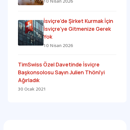
10 Nisan 2026
İsviçre’de Şirket Kurmak İçin
İsviçre’ye Gitmenize Gerek
Yok
10 Nisan 2026
TimSwiss Özel Davetinde İsviçre
Başkonsolosu Sayın Julien Thöni’yi
Ağırladık
30 Ocak 2021