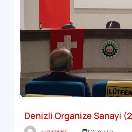
Denizli Organize Sanayi (
By
timswiss
1 Ocak 2022