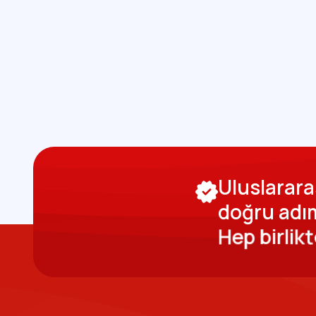
U
l
u
s
l
a
r
a
r
a
d
o
ğ
r
u
a
d
ı
H
e
p
b
i
r
l
i
k
t