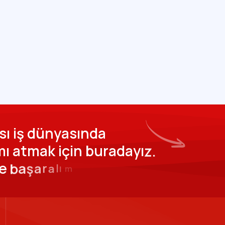
s
ı
i
ş
d
ü
n
y
a
s
ı
n
d
a
m
ı
a
t
m
a
k
i
ç
i
n
b
u
r
a
d
a
y
ı
z
.
e
b
a
ş
a
r
a
l
ı
m
.